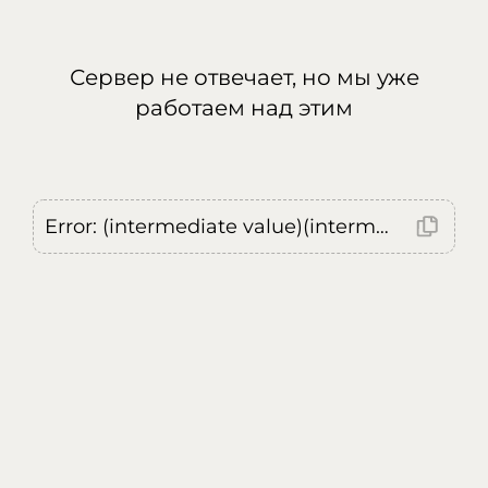
Сервер не отвечает, но мы уже
работаем над этим
Error: (intermediate value)(intermediate value)(intermediate value).replaceAll is not a function