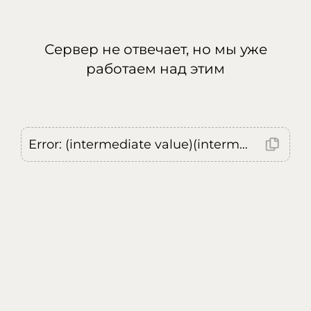
Сервер не отвечает, но мы уже
работаем над этим
Error: (intermediate value)(intermediate value)(intermediate value).replaceAll is not a function