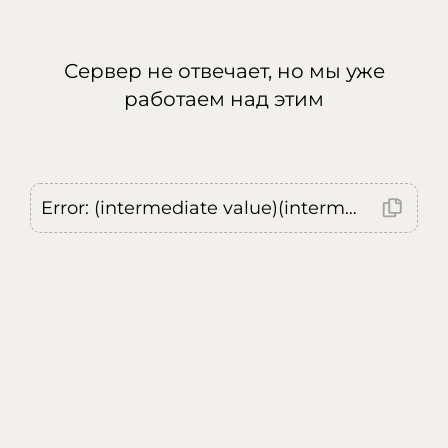
Сервер не отвечает, но мы уже
работаем над этим
Error: (intermediate value)(intermediate value)(intermediate value).replaceAll is not a function